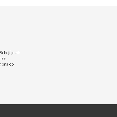
chrijf je als
nze
g ons op