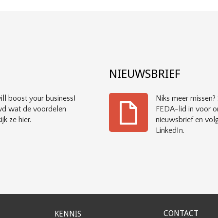
?
NIEUWSBRIEF
ll boost your business!
Niks meer missen? S
d wat de voordelen
FEDA-lid in voor o
ijk ze hier.
nieuwsbrief en vol
LinkedIn.
CONTACT
KENNIS