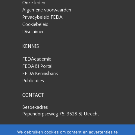
Onze leden
Algemene voorwaarden
Privacybeleid FEDA
Cookiebeleid
Disclaimer
KENNIS
FEDAcademie
FEDA BI Portal
FEDA Kennisbank
Publicaties
CONTACT
Bezoekadres
Papendorpseweg 75, 3528 BJ Utrecht
Postadres
We gebruiken cookies om content en advertenties te
Papendorpseweg 75, 3528 BJ Utrecht