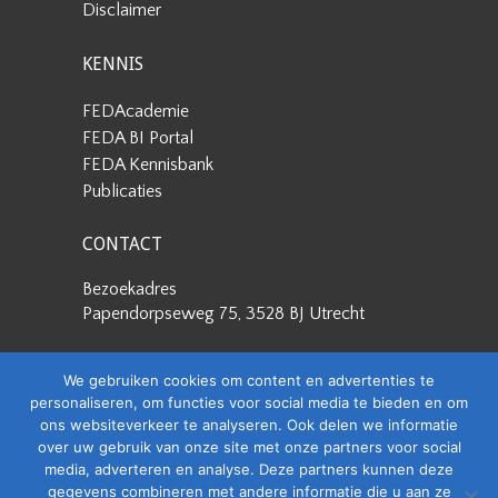
Disclaimer
KENNIS
FEDAcademie
FEDA BI Portal
FEDA Kennisbank
Publicaties
CONTACT
Bezoekadres
Papendorpseweg 75, 3528 BJ Utrecht
Postadres
We gebruiken cookies om content en advertenties te
Papendorpseweg 75, 3528 BJ Utrecht
personaliseren, om functies voor social media te bieden en om
ons websiteverkeer te analyseren. Ook delen we informatie
Stuur een e-mail
over uw gebruik van onze site met onze partners voor social
info@feda.nl
media, adverteren en analyse. Deze partners kunnen deze
gegevens combineren met andere informatie die u aan ze