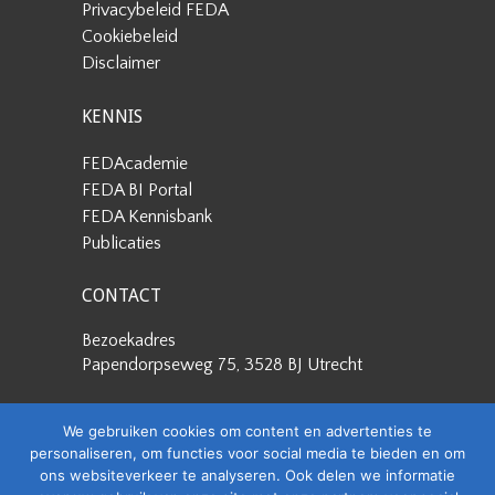
Privacybeleid FEDA
Cookiebeleid
Disclaimer
KENNIS
FEDAcademie
FEDA BI Portal
FEDA Kennisbank
Publicaties
CONTACT
Bezoekadres
Papendorpseweg 75, 3528 BJ Utrecht
Postadres
We gebruiken cookies om content en advertenties te
Papendorpseweg 75, 3528 BJ Utrecht
personaliseren, om functies voor social media te bieden en om
ons websiteverkeer te analyseren. Ook delen we informatie
Stuur een e-mail