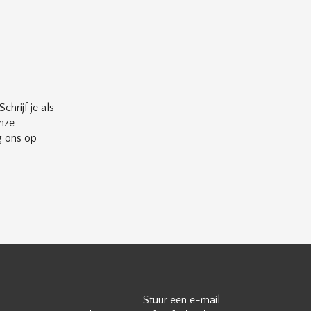
chrijf je als
nze
g ons op
Stuur een e-mail