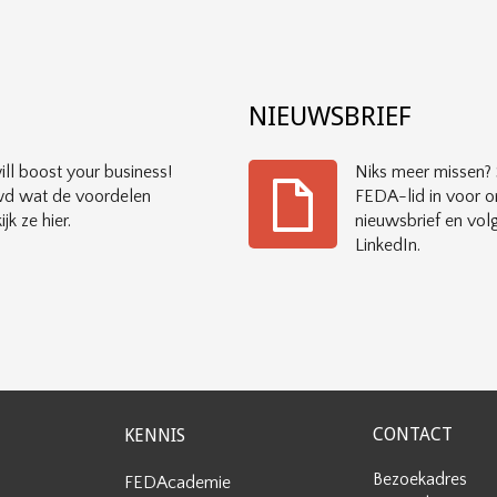
?
NIEUWSBRIEF
ll boost your business!
Niks meer missen? S
d wat de voordelen
FEDA-lid in voor o
ijk ze hier.
nieuwsbrief en vol
LinkedIn.
CONTACT
KENNIS
Bezoekadres
FEDAcademie