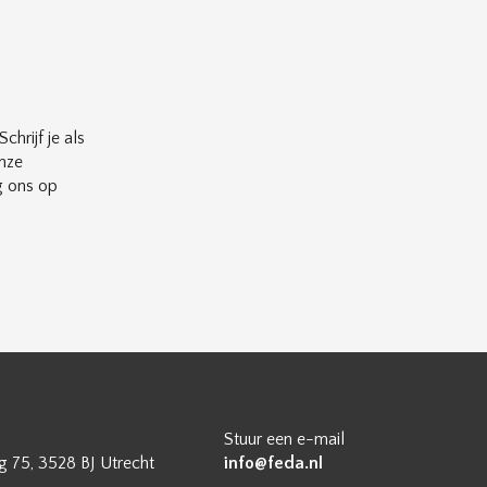
chrijf je als
nze
g ons op
Stuur een e-mail
 75, 3528 BJ Utrecht
info@feda.nl