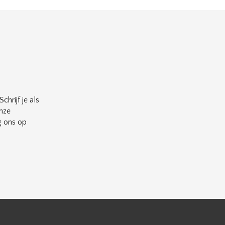
chrijf je als
nze
g ons op