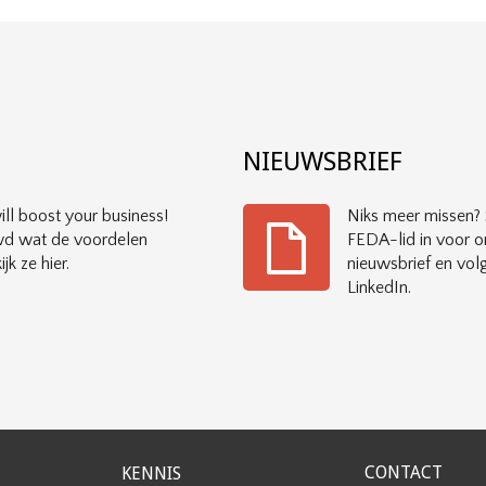
?
NIEUWSBRIEF
ll boost your business!
Niks meer missen? S
d wat de voordelen
FEDA-lid in voor o
ijk ze hier.
nieuwsbrief en vol
LinkedIn.
CONTACT
KENNIS