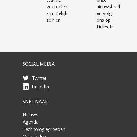
wat de
onze
voordelen
nieuwsbrief
zijn? Bekijk
en volg
ze hier.
ons op
LinkedIn.
SOCIAL MEDIA
Twitter
LinkedIn
SNEL NAAR
Nieuws
Agenda
Technologiegroepen
Onze leden