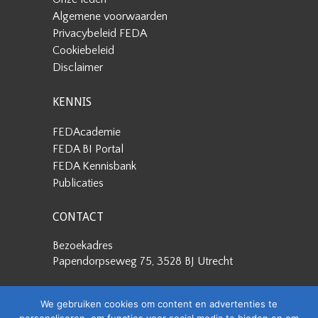
Algemene voorwaarden
Privacybeleid FEDA
Cookiebeleid
Disclaimer
KENNIS
FEDAcademie
FEDA BI Portal
FEDA Kennisbank
Publicaties
CONTACT
Bezoekadres
Papendorpseweg 75, 3528 BJ Utrecht
Postadres
We gebruiken cookies om content en advertenties te
Papendorpseweg 75, 3528 BJ Utrecht