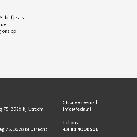
chrijf je als
nze
g ons op
Stuur een e-mail
 75, 3528 BJ Utrecht
info@feda.nl
Bel ons
 75, 3528 BJ Utrecht
+31 88 4008506