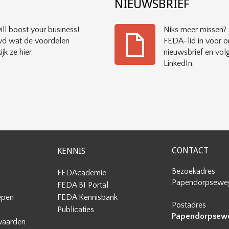
?
NIEUWSBRIEF
ll boost your business!
Niks meer missen? S
d wat de voordelen
FEDA-lid in voor o
ijk ze hier.
nieuwsbrief en vol
LinkedIn.
CONTACT
KENNIS
Bezoekadres
FEDAcademie
Papendorpseweg
FEDA BI Portal
epen
FEDA Kennisbank
Postadres
Publicaties
Papendorpseweg
waarden