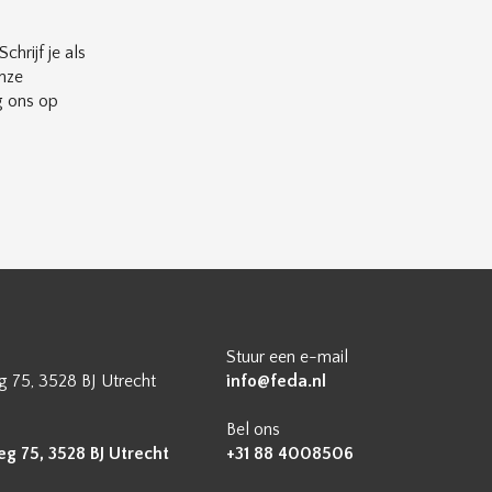
chrijf je als
nze
g ons op
Stuur een e-mail
 75, 3528 BJ Utrecht
info@feda.nl
Bel ons
 75, 3528 BJ Utrecht
+31 88 4008506