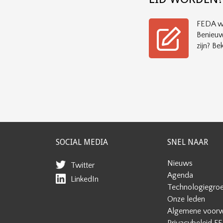
FEDA wi
Benieuw
zijn? Bek
SOCIAL MEDIA
SNEL NAAR
Nieuws
Twitter
Agenda
LinkedIn
Technologiegro
Onze leden
Algemene voor