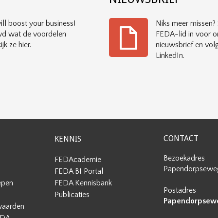
ll boost your business!
Niks meer missen? S
d wat de voordelen
FEDA-lid in voor o
ijk ze hier.
nieuwsbrief en vol
LinkedIn.
CONTACT
KENNIS
Bezoekadres
FEDAcademie
Papendorpseweg
FEDA BI Portal
epen
FEDA Kennisbank
Postadres
Publicaties
Papendorpseweg
waarden