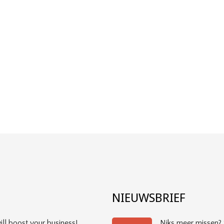
?
NIEUWSBRIEF
ll boost your business!
Niks meer missen? S