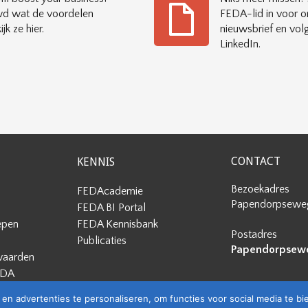
d wat de voordelen
FEDA-lid in voor o
ijk ze hier.
nieuwsbrief en vol
LinkedIn.
CONTACT
KENNIS
Bezoekadres
FEDAcademie
Papendorpseweg
FEDA BI Portal
epen
FEDA Kennisbank
Postadres
Publicaties
Papendorpseweg
waarden
EDA
en advertenties te personaliseren, om functies voor social media te b