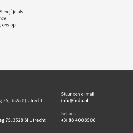
chrijf je als
nze
g ons op
Stuur een e-mail
 75, 3528 BJ Utrecht
info@feda.nl
Bel ons
 75, 3528 BJ Utrecht
+31 88 4008506