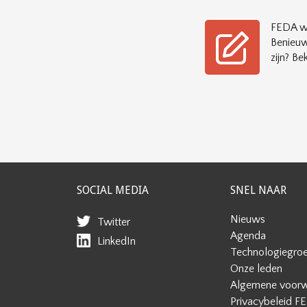
FEDA wi
Benieuw
zijn? Bek
SOCIAL MEDIA
SNEL NAAR
Nieuws
Twitter
Agenda
LinkedIn
Technologiegro
Onze leden
Algemene voor
Privacybeleid F