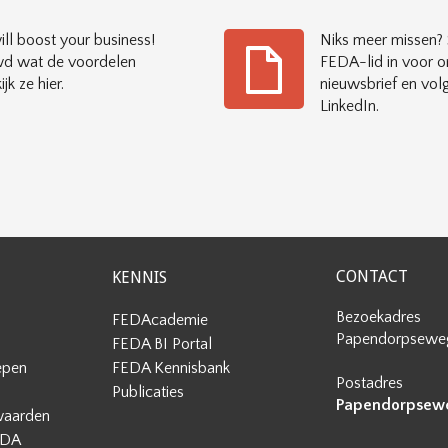
ll boost your business!
Niks meer missen? S
d wat de voordelen
FEDA-lid in voor o
ijk ze hier.
nieuwsbrief en vol
LinkedIn.
CONTACT
KENNIS
Bezoekadres
FEDAcademie
Papendorpseweg
FEDA BI Portal
epen
FEDA Kennisbank
Postadres
Publicaties
Papendorpseweg
waarden
EDA