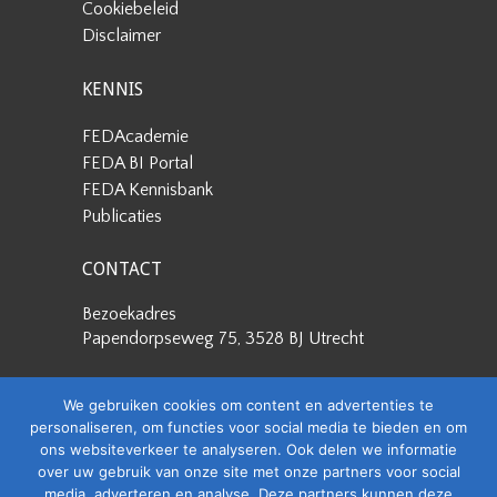
Cookiebeleid
Disclaimer
KENNIS
FEDAcademie
FEDA BI Portal
FEDA Kennisbank
Publicaties
CONTACT
Bezoekadres
Papendorpseweg 75, 3528 BJ Utrecht
Postadres
We gebruiken cookies om content en advertenties te
Papendorpseweg 75, 3528 BJ Utrecht
personaliseren, om functies voor social media te bieden en om
ons websiteverkeer te analyseren. Ook delen we informatie
Stuur een e-mail
over uw gebruik van onze site met onze partners voor social
info@feda.nl
media, adverteren en analyse. Deze partners kunnen deze