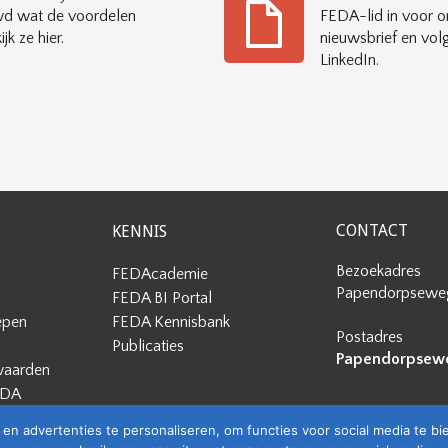
d wat de voordelen
FEDA-lid in voor o
ijk ze hier.
nieuwsbrief en vol
LinkedIn.
CONTACT
KENNIS
Bezoekadres
FEDAcademie
Papendorpseweg
FEDA BI Portal
epen
FEDA Kennisbank
Postadres
Publicaties
Papendorpseweg
waarden
EDA
en advertenties te personaliseren, om functies voor social media te b