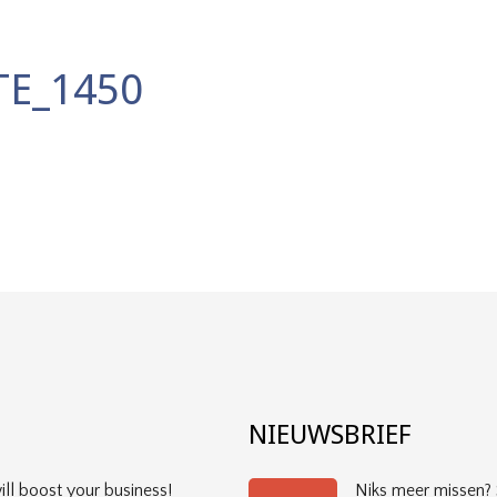
E_1450
?
NIEUWSBRIEF
ll boost your business!
Niks meer missen? S