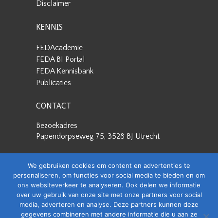
Disclaimer
KENNIS
FEDAcademie
FEDA BI Portal
FEDA Kennisbank
Publicaties
CONTACT
Bezoekadres
Papendorpseweg 75, 3528 BJ Utrecht
Postadres
We gebruiken cookies om content en advertenties te
Papendorpseweg 75, 3528 BJ Utrecht
personaliseren, om functies voor social media te bieden en om
ons websiteverkeer te analyseren. Ook delen we informatie
Stuur een e-mail
over uw gebruik van onze site met onze partners voor social
info@feda.nl
media, adverteren en analyse. Deze partners kunnen deze
gegevens combineren met andere informatie die u aan ze