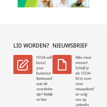
LID WORDEN?
NIEUWSBRIEF
FEDA will
Niks meer
boost
missen?
your
Schrijf je
business!
als FEDA-
Benieuwd
lid in voor
wat de
onze
voordelen
nieuwsbrief
zijn? Bekijk
en volg
ze hier.
ons op
LinkedIn.