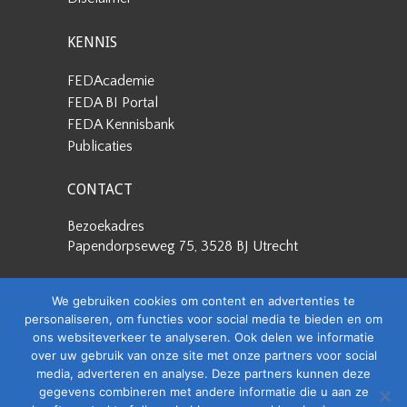
KENNIS
FEDAcademie
FEDA BI Portal
FEDA Kennisbank
Publicaties
CONTACT
Bezoekadres
Papendorpseweg 75, 3528 BJ Utrecht
Postadres
We gebruiken cookies om content en advertenties te
Papendorpseweg 75, 3528 BJ Utrecht
personaliseren, om functies voor social media te bieden en om
ons websiteverkeer te analyseren. Ook delen we informatie
Stuur een e-mail
over uw gebruik van onze site met onze partners voor social
info@feda.nl
media, adverteren en analyse. Deze partners kunnen deze
gegevens combineren met andere informatie die u aan ze
Bel ons