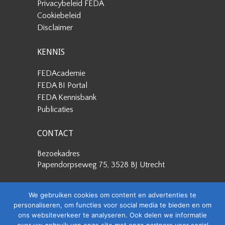
Privacybeleid FEDA
Cookiebeleid
Disclaimer
KENNIS
FEDAcademie
FEDA BI Portal
FEDA Kennisbank
Publicaties
CONTACT
Bezoekadres
Papendorpseweg 75, 3528 BJ Utrecht
Postadres
We gebruiken cookies om content en advertenties te
Papendorpseweg 75, 3528 BJ Utrecht
personaliseren, om functies voor social media te bieden en om
ons websiteverkeer te analyseren. Ook delen we informatie
Stuur een e-mail