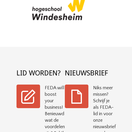
LID WORDEN?
NIEUWSBRIEF
FEDA will
Niks meer
boost
missen?
your
Schrijf je
business!
als FEDA-
Benieuwd
lid in voor
wat de
onze
voordelen
nieuwsbrief