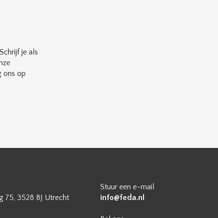
chrijf je als
nze
g ons op
Stuur een e-mail
 75, 3528 BJ Utrecht
info@feda.nl