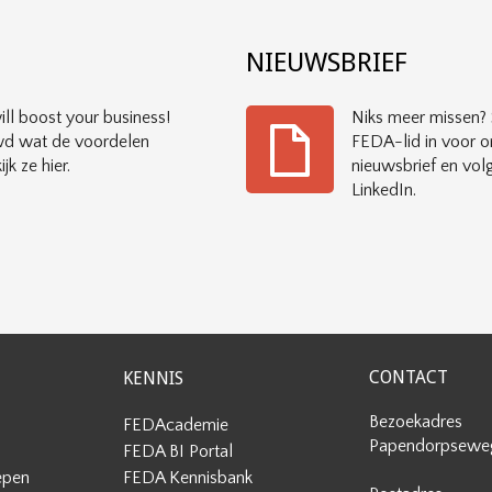
?
NIEUWSBRIEF
ll boost your business!
Niks meer missen? S
d wat de voordelen
FEDA-lid in voor o
ijk ze hier.
nieuwsbrief en vol
LinkedIn.
CONTACT
KENNIS
Bezoekadres
FEDAcademie
Papendorpseweg
FEDA BI Portal
epen
FEDA Kennisbank