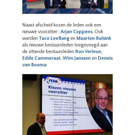
Naast afscheid kozen de leden ook een
nieuwe voorzitter :
Arjan Coppens
. Ook
werden
Taco Leeflang
en
Maarten Bulsink
als nieuwe bestuursleden toegevoegd aan
de zittende bestuursleden
Ron Verleun
,
Eddo Cammeraat
,
Wim Janssen
en
Dennis
van Booma
.