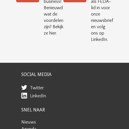
business!
als FEDA-
Benieuwd
lid in voor
wat de
onze
voordelen
nieuwsbrief
zijn? Bekijk
en volg
ze hier.
ons op
LinkedIn.
SOCIAL MEDIA
Twitter
LinkedIn
SNEL NAAR
Nieuws