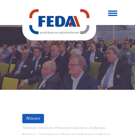
Nieuws
Hydraulic solutions
,
Pneumatic solutions
,
Onderwijs
,
Robotics
,
Compressors
,
Electrical & Mechanical Motion