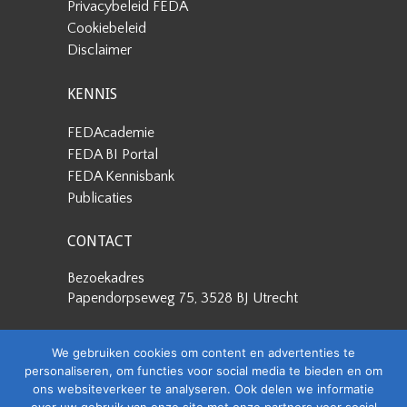
Privacybeleid FEDA
Cookiebeleid
Disclaimer
KENNIS
FEDAcademie
FEDA BI Portal
FEDA Kennisbank
Publicaties
CONTACT
Bezoekadres
Papendorpseweg 75, 3528 BJ Utrecht
Postadres
We gebruiken cookies om content en advertenties te
Papendorpseweg 75, 3528 BJ Utrecht
personaliseren, om functies voor social media te bieden en om
ons websiteverkeer te analyseren. Ook delen we informatie
Stuur een e-mail