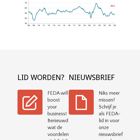
LID WORDEN?
NIEUWSBRIEF
FEDA will
Niks meer
boost
missen?
your
Schrijf je
business!
als FEDA-
Benieuwd
lid in voor
wat de
onze
voordelen
nieuwsbrief