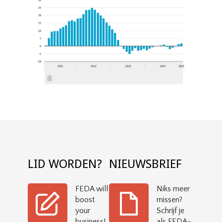
LID WORDEN?
NIEUWSBRIEF
FEDA will
Niks meer
boost
missen?
your
Schrijf je
business!
als FEDA-