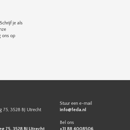
chrijf je als
nze
g ons op
Stuur een e-mail
 75, 3528 BJ Utrecht
info@feda.nl
Bel ons
 75, 3528 BJ Utrecht
+31 88 4008506