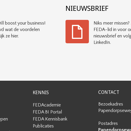
?
NIEUWSBRIEF
ll boost your business!
Niks meer missen? S
d wat de voordelen
FEDA-lid in voor o
ijk ze hier.
nieuwsbrief en vol
LinkedIn.
CONTACT
KENNIS
Bezoekadres
FEDAcademie
Papendorpseweg
FEDA BI Portal
epen
FEDA Kennisbank
Postadres
Publicaties
Papendorpseweg