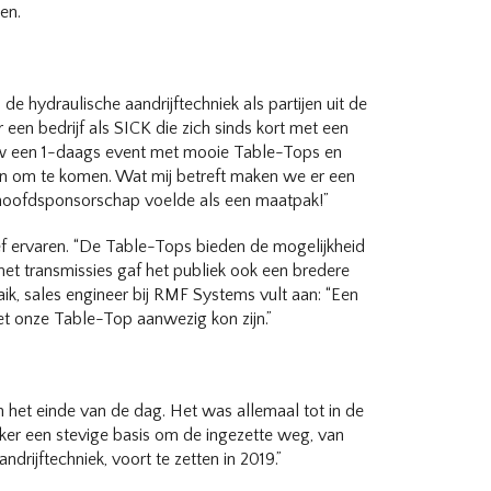
en.
 hydraulische aandrijftechniek als partijen uit de
een bedrijf als SICK die zich sinds kort met een
uw een 1-daags event met mooie Table-Tops en
en om te komen. Wat mij betreft maken we er een
t hoofdsponsorschap voelde als een maatpak!”
f ervaren. “De Table-Tops bieden de mogelijkheid
et transmissies gaf het publiek ook een bredere
aik, sales engineer bij RMF Systems vult aan: “Een
et onze Table-Top aanwezig kon zijn.”
n het einde van de dag. Het was allemaal tot in de
eker een stevige basis om de ingezette weg, van
rijftechniek, voort te zetten in 2019.”