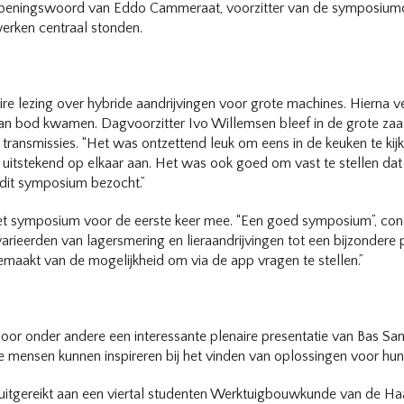
t openingswoord van Eddo Cammeraat, voorzitter van de symposium
werken centraal stonden.
naire lezing over hybride aandrijvingen voor grote machines. Hierna
n bod kwamen. Dagvoorzitter Ivo Willemsen bleef in de grote zaal
transmissies. “Het was ontzettend leuk om eens in de keuken te kijk
en uitstekend op elkaar aan. Het was ook goed om vast te stellen da
 dit symposium bezocht.”
t symposium voor de eerste keer mee. “Een goed symposium”, conclud
arieerden van lagersmering en lieraandrijvingen tot een bijzonder
maakt van de mogelijkheid om via de app vragen te stellen.”
oor onder andere een interessante plenaire presentatie van Bas San
ie mensen kunnen inspireren bij het vinden van oplossingen voor hun
itgereikt aan een viertal studenten Werktuigbouwkunde van de Haa