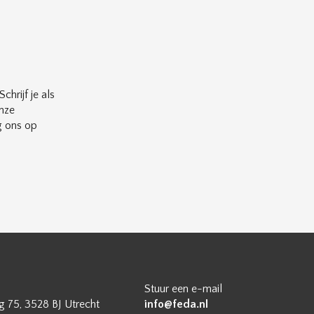
chrijf je als
nze
g ons op
Stuur een e-mail
 75, 3528 BJ Utrecht
info@feda.nl