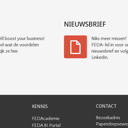
?
NIEUWSBRIEF
ll boost your business!
Niks meer missen? S
d wat de voordelen
FEDA-lid in voor o
ijk ze hier.
nieuwsbrief en vol
LinkedIn.
CONTACT
KENNIS
Bezoekadres
FEDAcademie
Papendorpseweg
FEDA BI Portal