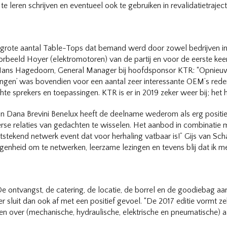
e leren schrijven en eventueel ook te gebruiken in revalidatietraject
grote aantal Table-Tops dat bemand werd door zowel bedrijven in de
rbeeld Hoyer (elektromotoren) van de partij en voor de eerste keer 
t. Hans Hagedoorn, General Manager bij hoofdsponsor KTR: “Opnie
vingen’ was bovendien voor een aantal zeer interessante OEM’s red
e sprekers en toepassingen. KTR is er in 2019 zeker weer bij; he
an Dana Brevini Benelux heeft de deelname wederom als erg positie
se relaties van gedachten te wisselen. Het aanbod in combinatie m
itstekend netwerk event dat voor herhaling vatbaar is!” Gijs van Sch
enheid om te netwerken, leerzame lezingen en tevens blij dat ik m
De ontvangst, de catering, de locatie, de borrel en de goodiebag aa
r sluit dan ook af met een positief gevoel. “De 2017 editie vormt z
n over (mechanische, hydraulische, elektrische en pneumatische) aand