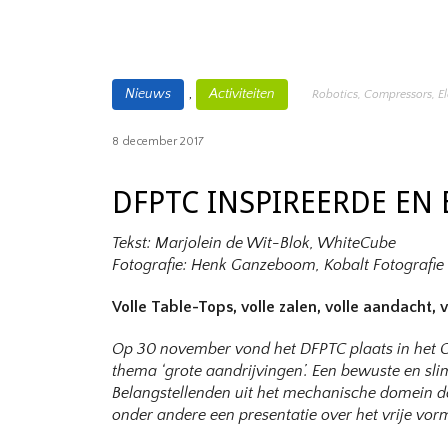
,
Nieuws
Activiteiten
Robotics
,
Compressors
,
E
8 december 2017
DFPTC INSPIREERDE EN
Tekst: Marjolein de Wit-Blok, WhiteCube
Fotografie: Henk Ganzeboom, Kobalt Fotografie
Volle Table-Tops, volle zalen, volle aandacht, 
Op 30 november vond het DFPTC plaats in het Ci
thema ‘grote aandrijvingen’. Een bewuste en s
Belangstellenden uit het mechanische domein do
onder andere een presentatie over het vrije vor