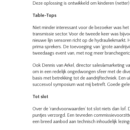
Deze oplossing is ontwikkeld om kinderen (netter) t
Table-Tops
Niet minder interessant voor de bezoeker was het 
transmissie sector. Voor de tweede keer was bijvoo
nieuwe lijn sensoren richt op de hydrauliekmark
prima sprekers. De toevoeging van ‘grote aandrij
tweedaags event van, met nog meer branchegericht
Ook Dennis van Arkel, director sales&marketing v
om in een redelijk ongedwongen sfeer met de diver
basis met betrekking tot de aandrijftechniek. Een u
succesvol symposium wat mij betreft. Goede geleg
Tot slot
Over de ‘randvoorwaarden’ tot slot niets dan lof. 
puntjes verzorgd. Een tevreden commissievoorzitte
een breed aanbod aan technisch inhoudelijk lezinge