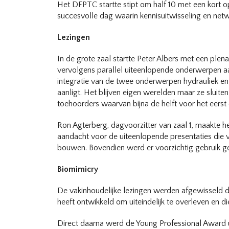
Het DFPTC startte stipt om half 10 met een kor
succesvolle dag waarin kennisuitwisseling en net
Lezingen
In de grote zaal startte Peter Albers met een ple
vervolgens parallel uiteenlopende onderwerpen aa
integratie van de twee onderwerpen hydrauliek en 
aanligt. Het blijven eigen werelden maar ze sluit
toehoorders waarvan bijna de helft voor het eerst
Ron Agterberg, dagvoorzitter van zaal 1, maakte he
aandacht voor de uiteenlopende presentaties die v
bouwen. Bovendien werd er voorzichtig gebruik ge
Biomimicry
De vakinhoudelijke lezingen werden afgewisseld d
heeft ontwikkeld om uiteindelijk te overleven en d
Direct daarna werd de Young Professional Award u