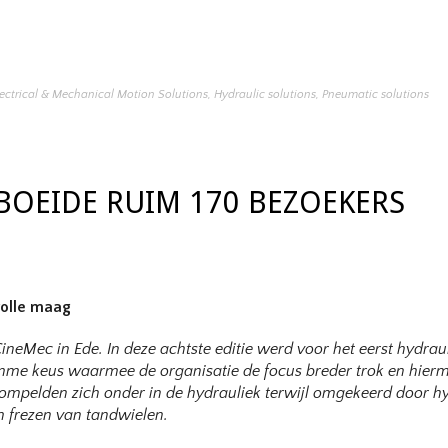
lectrical & Mechanical Motion Solutions
,
Hydraulic solutions
,
Pneumatic solutions
 BOEIDE RUIM 170 BEZOEKERS
volle maag
neMec in Ede. In deze achtste editie werd voor het eerst hydrau
limme keus waarmee de organisatie de focus breder trok en hie
mpelden zich onder in de hydrauliek terwijl omgekeerd door hy
m frezen van tandwielen.