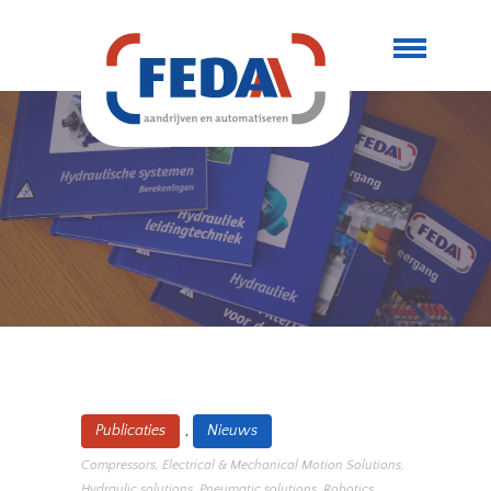
,
Publicaties
Nieuws
Compressors
,
Electrical & Mechanical Motion Solutions
,
Hydraulic solutions
,
Pneumatic solutions
,
Robotics