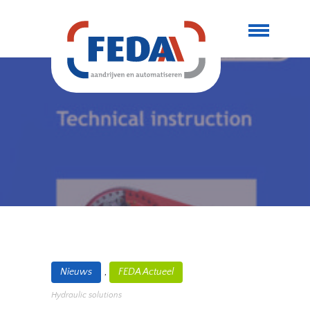
,
Nieuws
FEDA Actueel
Hydraulic solutions