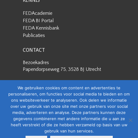
KENNIS
FEDAcademie
FEDA BI Portal
FEDA Kennisbank
Publicaties
CONTACT
Bezoekadres
Papendorpseweg 75, 3528 BJ Utrecht
Postadres
We gebruiken cookies om content en advertenties te
Papendorpseweg 75, 3528 BJ Utrecht
personaliseren, om functies voor social media te bieden en om
ons websiteverkeer te analyseren. Ook delen we informatie
Stuur een e-mail
over uw gebruik van onze site met onze partners voor social
info@feda.nl
media, adverteren en analyse. Deze partners kunnen deze
gegevens combineren met andere informatie die u aan ze
Bel ons
heeft verstrekt of die ze hebben verzameld op basis van uw
+31 88 4008506
gebruik van hun services.