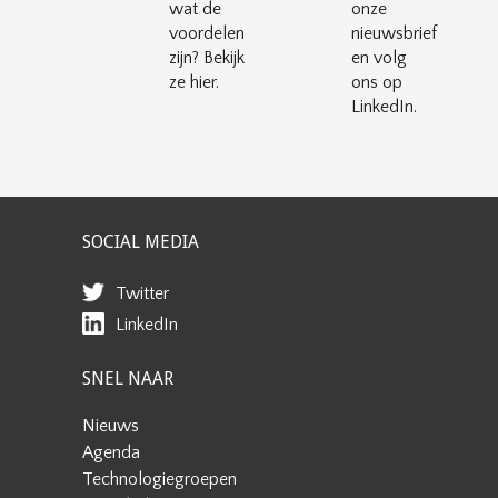
wat de
onze
voordelen
nieuwsbrief
zijn? Bekijk
en volg
ze hier.
ons op
LinkedIn.
SOCIAL MEDIA
Twitter
LinkedIn
SNEL NAAR
Nieuws
Agenda
Technologiegroepen