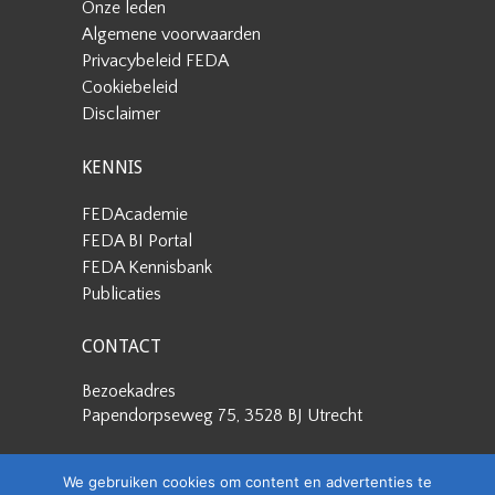
Onze leden
Algemene voorwaarden
Privacybeleid FEDA
Cookiebeleid
Disclaimer
KENNIS
FEDAcademie
FEDA BI Portal
FEDA Kennisbank
Publicaties
CONTACT
Bezoekadres
Papendorpseweg 75, 3528 BJ Utrecht
Postadres
We gebruiken cookies om content en advertenties te
Papendorpseweg 75, 3528 BJ Utrecht