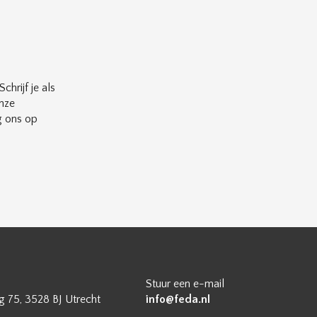
chrijf je als
nze
g ons op
Stuur een e-mail
 75, 3528 BJ Utrecht
info@feda.nl