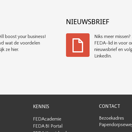
?
NIEUWSBRIEF
ll boost your business!
Niks meer missen? S
d wat de voordelen
FEDA-lid in voor o
ijk ze hier.
nieuwsbrief en vol
LinkedIn.
CONTACT
KENNIS
Bezoekadres
FEDAcademie
Papendorpseweg
FEDA BI Portal