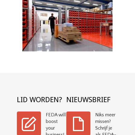
LID WORDEN?
NIEUWSBRIEF
FEDA will
Niks meer
boost
missen?
your
Schrijf je
business!
als FEDA-