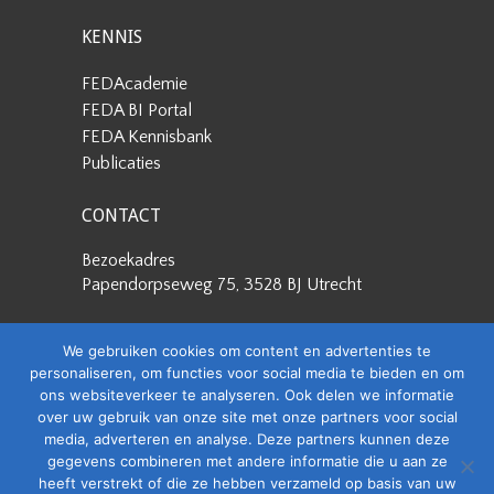
KENNIS
FEDAcademie
FEDA BI Portal
FEDA Kennisbank
Publicaties
CONTACT
Bezoekadres
Papendorpseweg 75, 3528 BJ Utrecht
Postadres
We gebruiken cookies om content en advertenties te
Papendorpseweg 75, 3528 BJ Utrecht
personaliseren, om functies voor social media te bieden en om
ons websiteverkeer te analyseren. Ook delen we informatie
Stuur een e-mail
over uw gebruik van onze site met onze partners voor social
info@feda.nl
media, adverteren en analyse. Deze partners kunnen deze
gegevens combineren met andere informatie die u aan ze
Bel ons
heeft verstrekt of die ze hebben verzameld op basis van uw