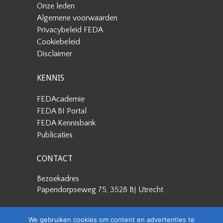
Onze leden
Algemene voorwaarden
Privacybeleid FEDA
Cookiebeleid
Disclaimer
KENNIS
FEDAcademie
FEDA BI Portal
FEDA Kennisbank
Publicaties
CONTACT
Bezoekadres
Papendorpseweg 75, 3528 BJ Utrecht
Postadres
We gebruiken cookies om content en advertenties te
Papendorpseweg 75, 3528 BJ Utrecht