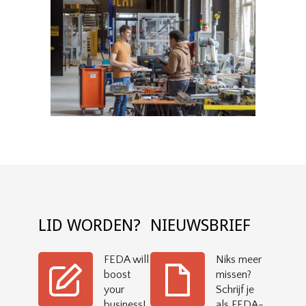
LID WORDEN?
NIEUWSBRIEF
FEDA will
Niks meer
boost
missen?
your
Schrijf je
business!
als FEDA-