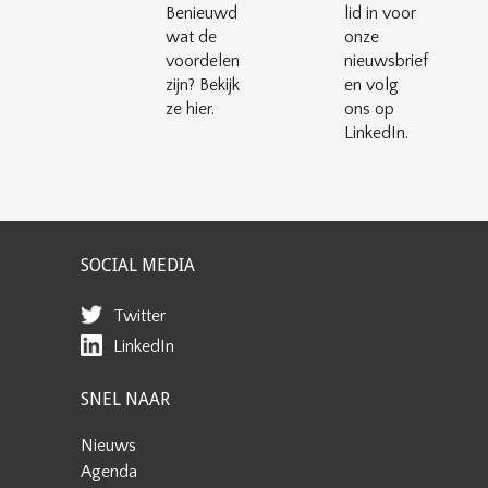
Benieuwd
lid in voor
wat de
onze
voordelen
nieuwsbrief
zijn? Bekijk
en volg
ze hier.
ons op
LinkedIn.
SOCIAL MEDIA
Twitter
LinkedIn
SNEL NAAR
Nieuws
Agenda