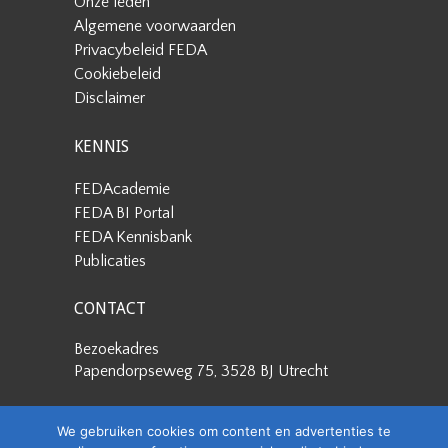
Onze leden
Algemene voorwaarden
Privacybeleid FEDA
Cookiebeleid
Disclaimer
KENNIS
FEDAcademie
FEDA BI Portal
FEDA Kennisbank
Publicaties
CONTACT
Bezoekadres
Papendorpseweg 75, 3528 BJ Utrecht
Postadres
We gebruiken cookies om content en advertenties te
Papendorpseweg 75, 3528 BJ Utrecht