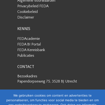
Algemene voorwaarden
Privacybeleid FEDA
Cookiebeleid
Disclaimer
KENNIS
FEDAcademie
FEDA BI Portal
FEDA Kennisbank
Publicaties
CONTACT
Bezoekadres
Papendorpseweg 75, 3528 BJ Utrecht
Postadres
We gebruiken cookies om content en advertenties te
Papendorpseweg 75, 3528 BJ Utrecht
personaliseren, om functies voor social media te bieden en om
ons websiteverkeer te analyseren. Ook delen we informatie