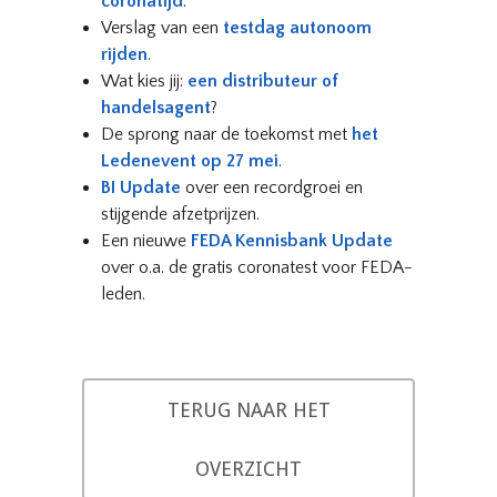
coronatijd
.
Verslag van een
testdag autonoom
rijden
.
Wat kies jij:
een distributeur of
handelsagent
?
De sprong naar de toekomst met
het
Ledenevent op 27 mei
.
BI Update
over een recordgroei en
stijgende afzetprijzen.
Een nieuwe
FEDA Kennisbank Update
over o.a. de gratis coronatest voor FEDA-
leden.
TERUG NAAR HET
OVERZICHT