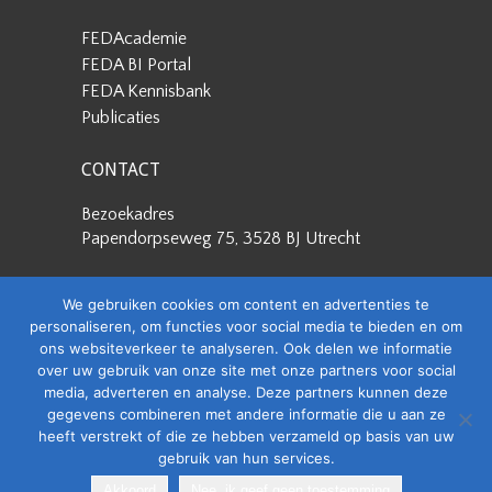
FEDAcademie
FEDA BI Portal
FEDA Kennisbank
Publicaties
CONTACT
Bezoekadres
Papendorpseweg 75, 3528 BJ Utrecht
Postadres
We gebruiken cookies om content en advertenties te
Papendorpseweg 75, 3528 BJ Utrecht
personaliseren, om functies voor social media te bieden en om
ons websiteverkeer te analyseren. Ook delen we informatie
Stuur een e-mail
over uw gebruik van onze site met onze partners voor social
info@feda.nl
media, adverteren en analyse. Deze partners kunnen deze
gegevens combineren met andere informatie die u aan ze
Bel ons
heeft verstrekt of die ze hebben verzameld op basis van uw
+31 88 4008506
gebruik van hun services.
Akkoord
Nee, ik geef geen toestemming