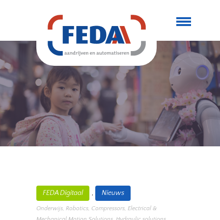
,
FEDA Digitaal
Nieuws
Onderwijs
,
Robotics
,
Compressors
,
Electrical &
Mechanical Motion Solutions
,
Hydraulic solutions
,