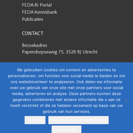
FEDA BI Portal
FEDA Kennisbank
Publicaties
CONTACT
Bezoekadres
Papendorpseweg 75, 3528 BJ Utrecht
Postadres
We gebruiken cookies om content en advertenties te
Papendorpseweg 75, 3528 BJ Utrecht
personaliseren, om functies voor social media te bieden en om
ons websiteverkeer te analyseren. Ook delen we informatie
Stuur een e-mail
over uw gebruik van onze site met onze partners voor social
info@feda.nl
media, adverteren en analyse. Deze partners kunnen deze
gegevens combineren met andere informatie die u aan ze
Bel ons
heeft verstrekt of die ze hebben verzameld op basis van uw
+31 88 4008506
gebruik van hun services.
Akkoord
Nee, ik geef geen toestemming
Copyright @ 2026
Cookie policy