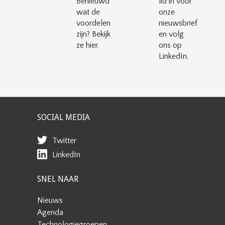
Benieuwd
lid in voor
wat de
onze
voordelen
nieuwsbrief
zijn? Bekijk
en volg
ze hier.
ons op
LinkedIn.
SOCIAL MEDIA
Twitter
LinkedIn
SNEL NAAR
Nieuws
Agenda
Technologiegroepen