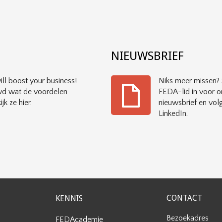
?
NIEUWSBRIEF
ll boost your business!
Niks meer missen? S
d wat de voordelen
FEDA-lid in voor o
ijk ze hier.
nieuwsbrief en vol
LinkedIn.
CONTACT
KENNIS
Bezoekadres
FEDAcademie