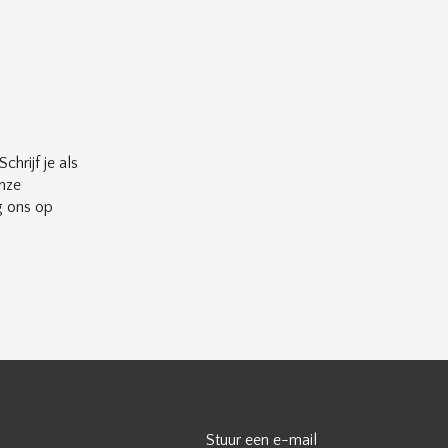
chrijf je als
nze
g ons op
Stuur een e-mail