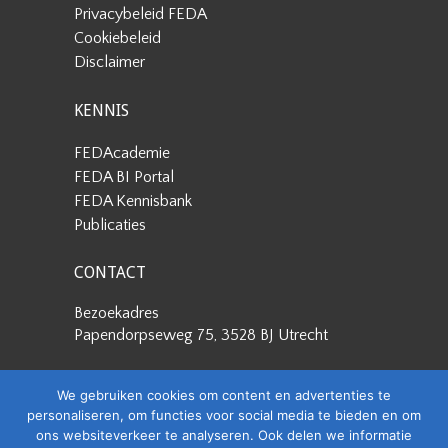
Privacybeleid FEDA
Cookiebeleid
Disclaimer
KENNIS
FEDAcademie
FEDA BI Portal
FEDA Kennisbank
Publicaties
CONTACT
Bezoekadres
Papendorpseweg 75, 3528 BJ Utrecht
Postadres
We gebruiken cookies om content en advertenties te
Papendorpseweg 75, 3528 BJ Utrecht
personaliseren, om functies voor social media te bieden en om
ons websiteverkeer te analyseren. Ook delen we informatie
Stuur een e-mail