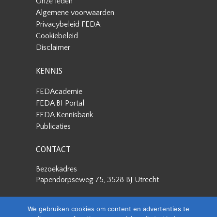
Onze leden
Algemene voorwaarden
Privacybeleid FEDA
Cookiebeleid
Disclaimer
KENNIS
FEDAcademie
FEDA BI Portal
FEDA Kennisbank
Publicaties
CONTACT
Bezoekadres
Papendorpseweg 75, 3528 BJ Utrecht
Postadres
We gebruiken cookies om content en advertenties te
Papendorpseweg 75, 3528 BJ Utrecht