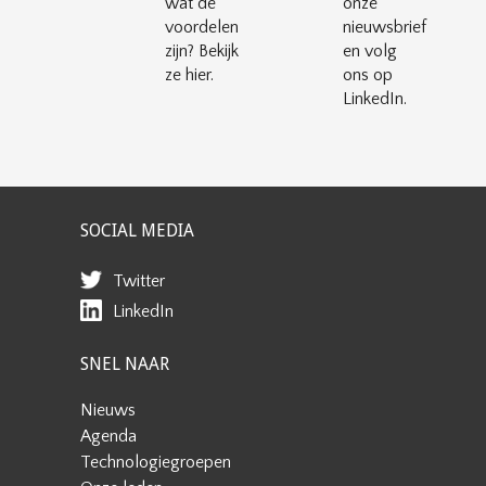
wat de
onze
voordelen
nieuwsbrief
zijn? Bekijk
en volg
ze hier.
ons op
LinkedIn.
SOCIAL MEDIA
Twitter
LinkedIn
SNEL NAAR
Nieuws
Agenda
Technologiegroepen