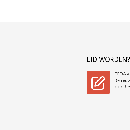
LID WORDEN
FEDA wi
Benieuw
zijn? Bek