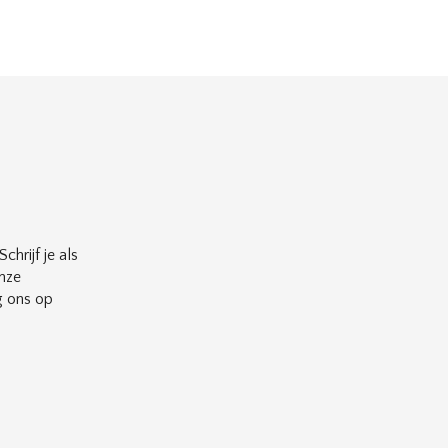
chrijf je als
nze
g ons op