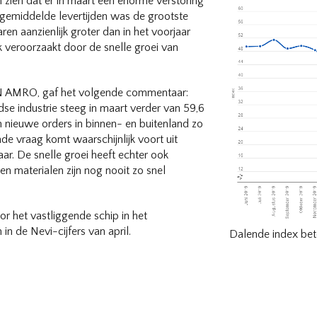
 zien dat er in maart een enorme verstoring
 gemiddelde levertijden was de grootste
en aanzienlijk groter dan in het voorjaar
veroorzaakt door de snelle groei van
ABN AMRO, gaf het volgende commentaar:
e industrie steeg in maart verder van 59,6
 nieuwe orders in binnen- en buitenland zo
e vraag komt waarschijnlijk voort uit
aar. De snelle groei heeft echter ook
en materialen zijn nog nooit zo snel
r het vastliggende schip in het
in de Nevi-cijfers van april.
Dalende index bete
N