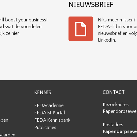
?
NIEUWSBRIEF
ll boost your business!
Niks meer missen? S
d wat de voordelen
FEDA-lid in voor o
ijk ze hier.
nieuwsbrief en vol
LinkedIn.
CONTACT
KENNIS
Bezoekadres
FEDAcademie
Papendorpseweg
FEDA BI Portal
epen
FEDA Kennisbank
Postadres
Publicaties
Papendorpseweg
waarden