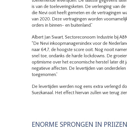
toenemende levertijden. De laatste gegevens laten
is van de toeleveringsketen. De verlenging van de
die Nevi ooit heeft gemeten en de vertragingen war
van 2020. Deze vertragingen worden voornamelijk 
orders in binnen- en buitenland.”
Albert Jan Swart, Sectoreconoom Industrie bij 
“De Nevi inkoopmanagersindex voor de Nederlands
naar 64,7, de hoogste score ooit. Nog nooit namen
snel toe, ondanks de harde lockdowns. De groeiend
optimisme over het economische herstel later dit j
negatieve affecten. De levertijden van onderdelen 
toegenomen.”
De levertijden werden nog eens extra verlengd doo
Suezkanaal. Het effect hiervan zullen we terug zien 
ENORME SPRONGEN IN PRIJZE