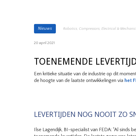
Nieuws
Robotics
,
Compressors
,
Electrical & Mechani
20 april 2021
TOENEMENDE LEVERTIJDE
Een kritieke situatie van de industrie op dit mom
de hoogte van de laatste ontwikkelingen via
het F
LEVERTIJDEN NOG NOOIT ZO 
Ilse Lagendijk, BI-specialist van FEDA: “Al sinds 