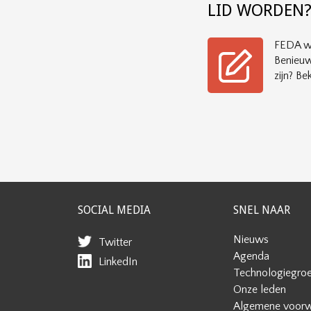
LID WORDEN
FEDA wi
Benieuw
zijn? Bek
SOCIAL MEDIA
SNEL NAAR
Nieuws
Twitter
Agenda
LinkedIn
Technologiegro
Onze leden
Algemene voor