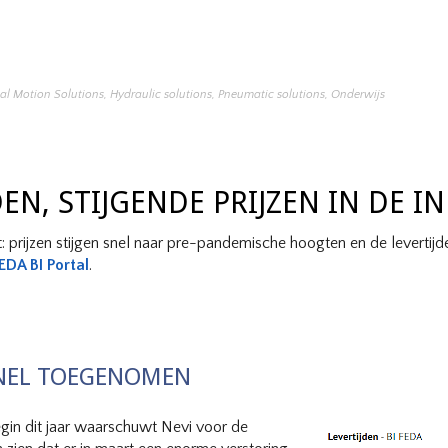
cal Motion Solutions
,
Hydraulic solutions
,
Pneumatic solutions
,
Onderwijs
N, STIJGENDE PRIJZEN IN DE I
ent: prijzen stijgen snel naar pre-pandemische hoogten en de levert
EDA BI Portal
.
SNEL TOEGENOMEN
begin dit jaar waarschuwt Nevi voor de