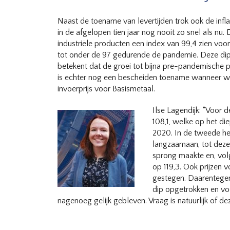
Naast de toename van levertijden trok ook de infl
in de afgelopen tien jaar nog nooit zo snel als nu. 
industriële producten een index van 99,4 zien voor 
tot onder de 97 gedurende de pandemie. Deze di
betekent dat de groei tot bijna pre-pandemische p
is echter nog een bescheiden toename wanneer w
invoerprijs voor Basismetaal.
Ilse Lagendijk: “Voor 
108,1, welke op het die
2020. In de tweede he
langzaamaan, tot deze
sprong maakte en, volge
op 119,3. Ook prijzen 
gestegen. Daarentegen z
dip opgetrokken en v
nagenoeg gelijk gebleven. Vraag is natuurlijk of de