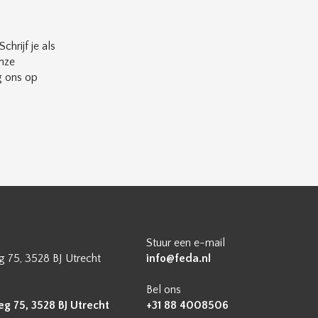
chrijf je als
nze
g ons op
Stuur een e-mail
 75, 3528 BJ Utrecht
info@feda.nl
Bel ons
 75, 3528 BJ Utrecht
+31 88 4008506