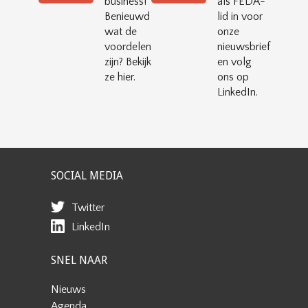
business!
als FEDA-
Benieuwd
lid in voor
wat de
onze
voordelen
nieuwsbrief
zijn? Bekijk
en volg
ze hier.
ons op
LinkedIn.
SOCIAL MEDIA
Twitter
LinkedIn
SNEL NAAR
Nieuws
Agenda