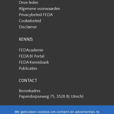
Onze leden
Algemene voorwaarden
Privacybeleid FEDA
Cookiebeleid
Disclaimer
KENNIS
FEDAcademie
FEDA BI Portal
FEDA Kennisbank
Publicaties
CONTACT
Bezoekadres
Papendorpseweg 75, 3528 BJ Utrecht
Postadres
We gebruiken cookies om content en advertenties te
Papendorpseweg 75, 3528 BJ Utrecht