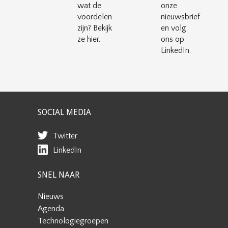
wat de
onze
voordelen
nieuwsbrief
zijn? Bekijk
en volg
ze hier.
ons op
LinkedIn.
SOCIAL MEDIA
Twitter
LinkedIn
SNEL NAAR
Nieuws
Agenda
Technologiegroepen