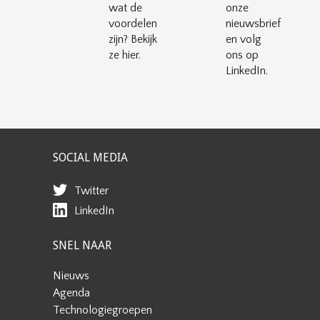
wat de
onze
voordelen
nieuwsbrief
zijn? Bekijk
en volg
ze hier.
ons op
LinkedIn.
SOCIAL MEDIA
Twitter
LinkedIn
SNEL NAAR
Nieuws
Agenda
Technologiegroepen