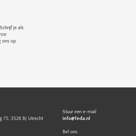
chrijf je als
nze
g ons op
Stuur een e-mail
 75, 3528 BJ Utrecht
info@feda.nl
Bel ons