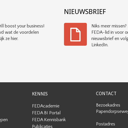
?
NIEUWSBRIEF
ll boost your business!
Niks meer missen? S
d wat de voordelen
FEDA-lid in voor o
ijk ze hier.
nieuwsbrief en vol
LinkedIn.
CONTACT
KENNIS
Bezoekadres
FEDAcademie
Papendorpseweg
FEDA BI Portal
epen
FEDA Kennisbank
Postadres
Publicaties