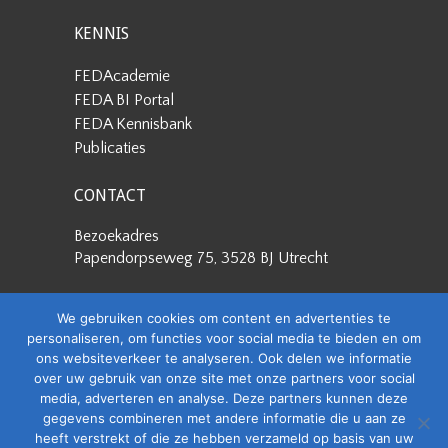
KENNIS
FEDAcademie
FEDA BI Portal
FEDA Kennisbank
Publicaties
CONTACT
Bezoekadres
Papendorpseweg 75, 3528 BJ Utrecht
Postadres
We gebruiken cookies om content en advertenties te
Papendorpseweg 75, 3528 BJ Utrecht
personaliseren, om functies voor social media te bieden en om
ons websiteverkeer te analyseren. Ook delen we informatie
Stuur een e-mail
over uw gebruik van onze site met onze partners voor social
info@feda.nl
media, adverteren en analyse. Deze partners kunnen deze
gegevens combineren met andere informatie die u aan ze
Bel ons
heeft verstrekt of die ze hebben verzameld op basis van uw