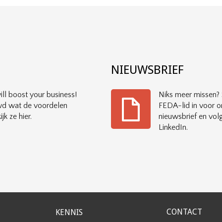
?
NIEUWSBRIEF
ll boost your business!
Niks meer missen? S
d wat de voordelen
FEDA-lid in voor o
ijk ze hier.
nieuwsbrief en vol
LinkedIn.
CONTACT
KENNIS