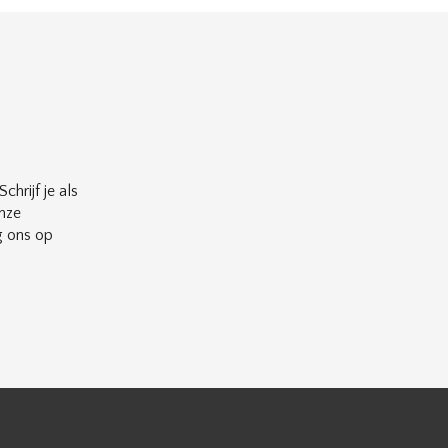
chrijf je als
nze
g ons op