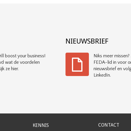
?
NIEUWSBRIEF
ll boost your business!
Niks meer missen? S
d wat de voordelen
FEDA-lid in voor o
ijk ze hier.
nieuwsbrief en vol
LinkedIn.
CONTACT
KENNIS