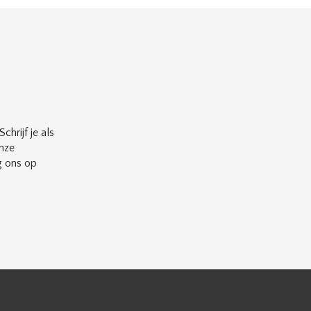
chrijf je als
nze
g ons op