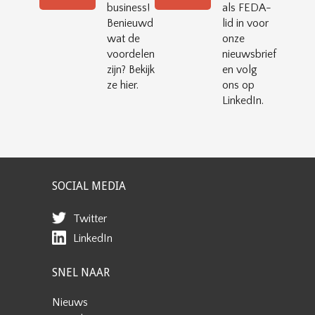
business!
als FEDA-
Benieuwd
lid in voor
wat de
onze
voordelen
nieuwsbrief
zijn? Bekijk
en volg
ze hier.
ons op
LinkedIn.
SOCIAL MEDIA
Twitter
LinkedIn
SNEL NAAR
Nieuws